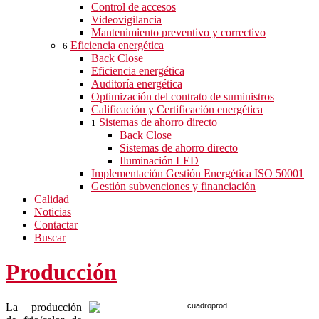
Control de accesos
Videovigilancia
Mantenimiento preventivo y correctivo
Eficiencia energética
6
Back
Close
Eficiencia energética
Auditoría energética
Optimización del contrato de suministros
Calificación y Certificación energética
Sistemas de ahorro directo
1
Back
Close
Sistemas de ahorro directo
Iluminación LED
Implementación Gestión Energética ISO 50001
Gestión subvenciones y financiación
Calidad
Noticias
Contactar
Buscar
Producción
La producción