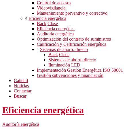
Control de accesos
Videovigilancia
Mantenimiento preventivo y correctivo
Eficiencia energética
6
Back
Close
Eficiencia energética
Auditoría energética
Optimización del contrato de suministros
Calificación y Certificación energética
Sistemas de ahorro directo
1
Back
Close
Sistemas de ahorro directo
Iluminación LED
Implementación Gestión Energética ISO 50001
Gestión subvenciones y financiación
Calidad
Noticias
Contactar
Buscar
Eficiencia energética
Auditoría energética