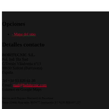
Opciones
- Mapa del sitio
Detalles contacto
BOBITECNIC S.L.
Pol. Ind. Illa Sud
C/Tomàs Viladomiu nº13
08650 Sallent (Barcelona)
España
Tel +34 93 820 61 20
Email:
mail@bobitecnic.com
Estamos en Google Maps
Inscrita en el Registro Mercantil de Barcelona
Tomo 22464, Hoja núm. B37477, Inscripción 3.ª, N.I.F.:B58.607.227