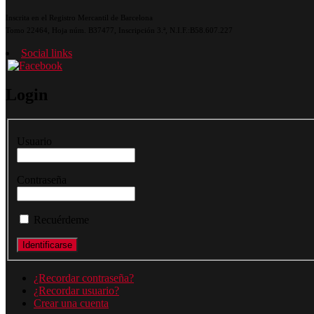
Inscrita en el Registro Mercantil de Barcelona
Tomo 22464, Hoja núm. B37477, Inscripción 3.ª, N.I.F.:B58.607.227
Social links
Login
Usuario
Contraseña
Recuérdeme
¿Recordar contraseña?
¿Recordar usuario?
Crear una cuenta