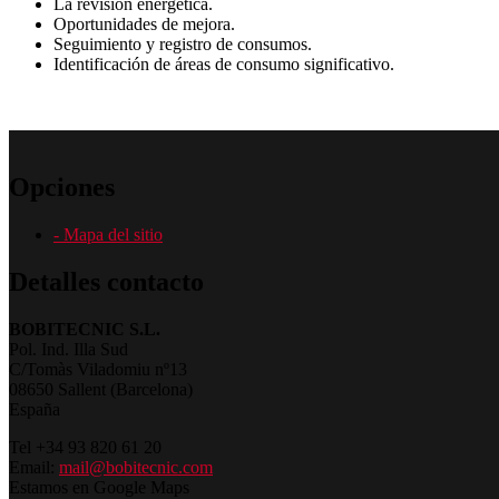
La revisión energética.
Oportunidades de mejora.
Seguimiento y registro de consumos.
Identificación de áreas de consumo significativo.
Opciones
- Mapa del sitio
Detalles contacto
BOBITECNIC S.L.
Pol. Ind. Illa Sud
C/Tomàs Viladomiu nº13
08650 Sallent (Barcelona)
España
Tel +34 93 820 61 20
Email:
mail@bobitecnic.com
Estamos en Google Maps