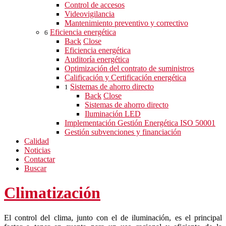
Control de accesos
Videovigilancia
Mantenimiento preventivo y correctivo
Eficiencia energética
6
Back
Close
Eficiencia energética
Auditoría energética
Optimización del contrato de suministros
Calificación y Certificación energética
Sistemas de ahorro directo
1
Back
Close
Sistemas de ahorro directo
Iluminación LED
Implementación Gestión Energética ISO 50001
Gestión subvenciones y financiación
Calidad
Noticias
Contactar
Buscar
Climatización
El control del clima, junto con el de iluminación, es el principal