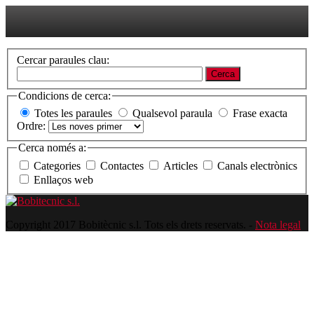
Cercar paraules clau:
Cerca
Condicions de cerca:
Totes les paraules
Qualsevol paraula
Frase exacta
Ordre:
Cerca només a:
Categories
Contactes
Articles
Canals electrònics
Enllaços web
Copyright 2017 Bobitècnic s.l. Tots els drets reservats. -
Nota legal