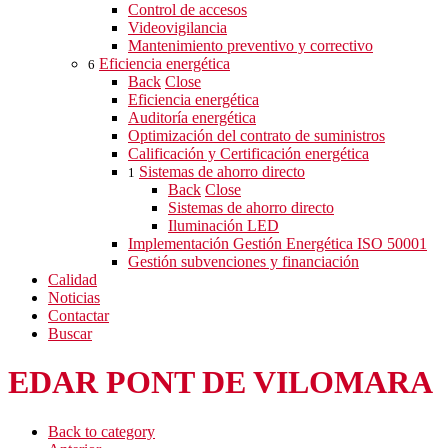
Control de accesos
Videovigilancia
Mantenimiento preventivo y correctivo
Eficiencia energética
6
Back
Close
Eficiencia energética
Auditoría energética
Optimización del contrato de suministros
Calificación y Certificación energética
Sistemas de ahorro directo
1
Back
Close
Sistemas de ahorro directo
Iluminación LED
Implementación Gestión Energética ISO 50001
Gestión subvenciones y financiación
Calidad
Noticias
Contactar
Buscar
EDAR PONT DE VILOMARA
Back to category